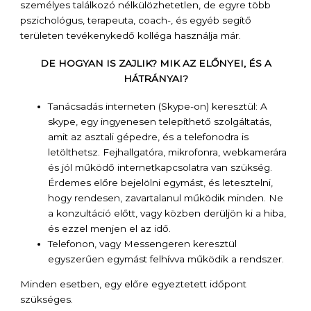
személyes találkozó nélkülözhetetlen, de egyre több
pszichológus, terapeuta, coach-, és egyéb segítő
területen tevékenykedő kolléga használja már.
DE HOGYAN IS ZAJLIK? MIK AZ ELŐNYEI, ÉS A
HÁTRÁNYAI?
Tanácsadás interneten (Skype-on) keresztül: A
skype, egy ingyenesen telepíthető szolgáltatás,
amit az asztali gépedre, és a telefonodra is
letölthetsz. Fejhallgatóra, mikrofonra, webkamerára
és jól működő internetkapcsolatra van szükség.
Érdemes előre bejelölni egymást, és letesztelni,
hogy rendesen, zavartalanul működik minden. Ne
a konzultáció előtt, vagy közben derüljön ki a hiba,
és ezzel menjen el az idő.
Telefonon, vagy Messengeren keresztül
egyszerűen egymást felhívva működik a rendszer.
Minden esetben, egy előre egyeztetett időpont
szükséges.