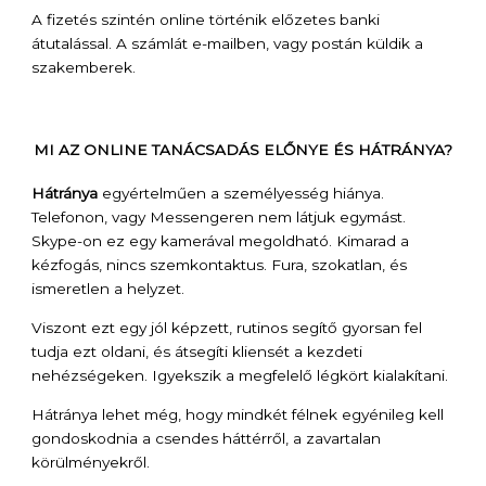
A fizetés szintén online történik előzetes banki
átutalással. A számlát e-mailben, vagy postán küldik a
szakemberek.
MI AZ ONLINE TANÁCSADÁS ELŐNYE ÉS HÁTRÁNYA?
Hátránya
egyértelműen a személyesség hiánya.
Telefonon, vagy Messengeren nem látjuk egymást.
Skype-on ez egy kamerával megoldható. Kimarad a
kézfogás, nincs szemkontaktus. Fura, szokatlan, és
ismeretlen a helyzet.
Viszont ezt egy jól képzett, rutinos segítő gyorsan fel
tudja ezt oldani, és átsegíti kliensét a kezdeti
nehézségeken. Igyekszik a megfelelő légkört kialakítani.
Hátránya lehet még, hogy mindkét félnek egyénileg kell
gondoskodnia a csendes háttérről, a zavartalan
körülményekről.