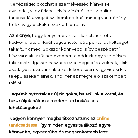
Nehézséget okozhat a személyesség hiánya 1-1
gyakorlat, vagy feladat elvégzésénél, de az online
tanácsadást végző szakembereknél mindig van néhány
trükk, vagy praktika ezek áthidalására.
Az előnye,
hogy kényelmes, hisz akár otthonról, a
kedvenc fotelünkből végezhető. Időt, pénzt, útiköltséget
takarítunk meg. Sokszor könnyebb is így beszélgetni,
hisz vannak, akik nehezebben oldódnak egy személyes
találkozón. Igazán hasznos ez a megoldás azoknak, akik
akadályoztatva vannak a közlekedésben, vagy vidéki kis
településeken élnek, ahol nehéz megfelelő szakembert
találni.
Legyünk nyitottak az új dolgokra, haladjunk a korral, és
használjuk bátran a modern technikák adta
lehetőségeket!
Nagyon könnyen megbarátkozhatunk az
online
tanácsadással
, így minden egyes találkozó egyre
könnyebb, egyszerűbb és megszokottabb lesz.