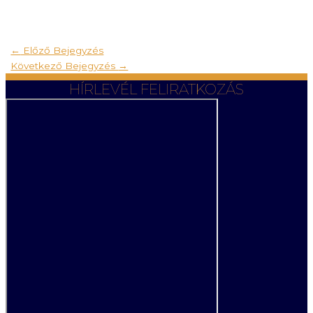
←
Előző Bejegyzés
Következő Bejegyzés
→
HÍRLEVÉL FELIRATKOZÁS