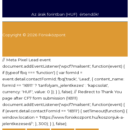
Az árak forintban (HUF) értendők!
Copyright © 2026 Fönixközpont
// Meta Pixel Lead event
document.addEventListener('wpcf7mailsent', function(event) {
if (typeof fbq === 'function') { var formId =
event.detail.contactFormId; fbq('track', 'Lead', { content_name:
formId == '16911' ? 'tanfolyam_jelentkezes' : 'kapcsolat',
currency: 'HUF', value: 0 }); } }, false); // Redirect to Thank You
page after CF7 form submission (16911)
document.addEventListener('wpcf7mailsent', function(event) {
if (event.detail.contactFormId == '16911') { setTimeout(function() {
window.location = 'https://www.fonixkozpont.hu/koszonjuk-a-
jelentkezesed/'; }, 300); } }, false);